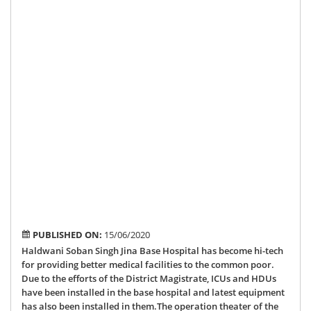
ne
con
ICU
HD
wa
ina
by
the
Dis
Mag
in
the
Ba
Hos
PUBLISHED ON:
15/06/2020
Haldwani Soban Singh Jina Base Hospital has become hi-tech
for providing better medical facilities to the common poor.
Due to the efforts of the District Magistrate, ICUs and HDUs
have been installed in the base hospital and latest equipment
has also been installed in them.The operation theater of the