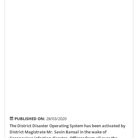
Dis
Ope
Sy
act
du
to
Co
Vir
Inf
Dis
by
Dis
Col
Mr.
Sav
Ban
PUBLISHED ON:
28/03/2020
The District Disaster Operating System has been activated by
District Magistrate Mr. Savin Bansal in the wake of