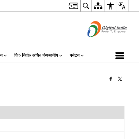
धन
जि० निर्वा० अधि० पंच्स्थानीय
पर्यटन