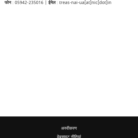
फोन
: 05942-235016 |
ईमेल
: treas-nai-ua[at]nic[dot]in
अस्वीकरण
वेबसाइट नीतियां