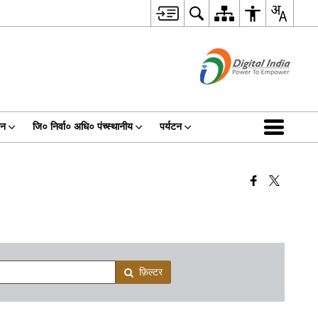
धन
जि० निर्वा० अधि० पंच्स्थानीय
पर्यटन
फ़िल्टर