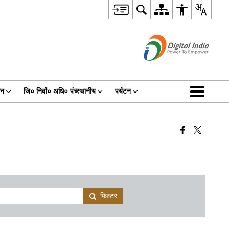
धन
जि० निर्वा० अधि० पंच्स्थानीय
पर्यटन
फ़िल्टर