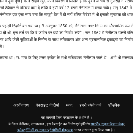
ी ताल में डूबो दूँगा। बैरन साहब खुद अपने विवरण में लिखते हैं कि डूबने के भय से नूरसिंह ने
सी ठेकेदार से परिचय करा दें ताकि वे इसी वर्ष 12 बंगले नैनीताल में बनवा सकें। सन् 1842 मे
नैनीताल एक ऐसा नगर बना कि सम्पूर्ण देश में ही नहीं बल्कि विदेशों में भी इसकी सुन्दरता की 
 पहाड़ी रिज़ॉर्ट बन गया था। 3 अक्टूबर 1850 को, नैनीताल नगर निगम का औपचारिक रूप से ग
 थी, इस शर्त पर कि वे जमीन पर घरों का निर्माण करेंगे। सन् 1862 में नैनीताल उत्तरी पश्चिम
ों, क्लब आदि जैसी सुविधाओं के निर्माण के साथ सचिवालय और अन्य प्रशासनिक इकाइयों का निर्माण
 थे।
हुआ करता था। छः मास के लिए उत्तर प्रदेश के सभी सचिवालय नैनीताल जाते थे। अभी भी उत्तराख
अस्वीकरण
वेबसाइट नीतियां
मदद
हमसे संपर्क करें
फ़ीडबैक
यह सामग्री जिला प्रशासन के अधीन है ।
© जिला नैनीताल, उत्तराखण्ड , इस वेबसाईट का निर्माण एवं होस्टिंग
राष्ट्रीय सूचना विज्ञान केंद्र
,
इलैक्ट्रॉनिकी एवं सूचना प्रौद्योगिकी मंत्रालय
, भारत सरकार द्वारा किया गया है ।