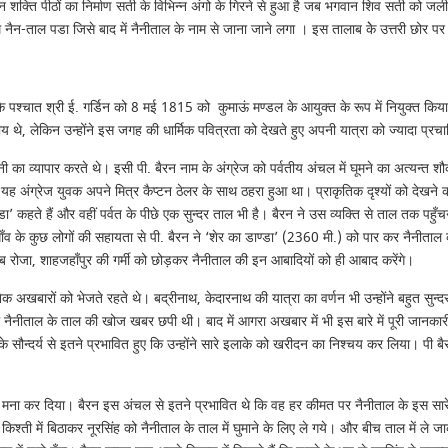
। इन शक्ति पीठों का निर्माण सती के विभिन्न अंगो के गिरने से हुआ है जब भगवान शिव सती को जल
ैन-ताल पडा जिसे बाद में नैनीताल के नाम से जाना जाने लगा । इस तालाब केे उत्तरी छोर पर नै
के पश्चात श्री ई. गर्डिन को 8 मई 1815 को कुमाऊं मण्डल के आयुक्त के रूप में नियुक्त किया गय
य थे, लेकिन उन्होंने इस जगह की धार्मिक पवित्रता को देखते हुए अपनी यात्रा को ज्यादा प्रच
चीनी का व्यापार करते थे। इसी पी. बैरन नाम के अंग्रेज को पर्वतीय अंचल में घूमने का अत्यन्
ग्रेज युवक अपने मित्र कैप्टन ठेलर के साथ ठहरा हुआ था। प्राकृतिक दृश्यों को देखने का इन
ण्डा’ कहते हैं और वहीं पर्वत के पीछे एक सुन्दर ताल भी है। बैरन ने उस व्यक्ति से ताल तक पह
थे। गाँव के कुछ लोगों की सहायता से पी. बैरन ने ‘शेर का डाण्डा’ (2360 मी.) को पार कर नैनी
े अब रोजा, शाहजहाँपुर की गर्मी को छोड़कर नैनीताल की इन आबादियों को ही आबाद करेंगे।
ेक अखबारों को भेजते रहते थे। बद्रीनाथ, केदारनाथ की यात्रा का वर्णन भी उन्होंने बहुत सुन
 नैनीताल के ताल की खोज खबर छपी थी। बाद में आगरा अखबार में भी इस बारे में पूरी जानकारी
न्दर्य से इतने प्रभावित हुए कि उन्होंने सारे इलाके को खरीदन का निश्चय कर लिया। पी बैर
 बेचने से मना कर दिया। बैरन इस अंचल से इतने प्रभावित थे कि वह हर कीमत पर नैनीताल के इस 
ी में बिठाकर नूरसिंह को नैनीताल के ताल में घुमाने के लिए ले गये। और बीच ताल में ले जाकर 