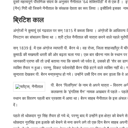
दूसरे महत्वपूर्ण पौराणिक संदर्भ के अनुसार नैनीताल ’64 शक्तिपीठों’ में से एक है 
(नैन) गिरी थी जिसने नैनीताल के संरक्षक देवता का रूप लिया । इसीलिये इसका नाम न
ब्रिटिश काल
अंग्रेजों ने कुमायूं एवं गढवाल पर सन् 1815 में कब्जा किया । अंग्रेजों के आधिपत्य 
निपटान का संचालन किया था । श्री ट्रेल नैनीताल की यात्रा करने वाले पहले यूरोपी
सन् 1839 ई. में एक अंग्रेज व्यापारी पी. बैरन थे। वह रोजा, जिला शाहजहाँपुर में 
कुमाऊँ की मखमली धरती की ओर बढ़ता चला गया। एक बार खैरना नाम के स्थान पर यह अं
जानकारी प्राप्त की तो उन्हें बताया गया कि सामने जो पर्वत हे, उसको ही ‘शेर का डा
व्यक्ति तैयार न हुआ। परन्तु, विकट पर्वतारोही बैरन पीछे हटने वाले व्यक्ति नहीं 
सुन्दरता देखकर पी. बैरन मन्त्रुमुग्ध हो गये। उन्होंने उसी दिन तय कर ड़ाला कि व
पी. बैरन ‘पिलग्रिम’ के नाम से अपने यात्रा – विवरण अन
कलकत्ता के ‘इंगलिश मैन’ नामक अखबार में पहले – पहले
स्थान का विवरण पहली बार प्रकाश में आया था। बैरन साहब नैनीताल के इस अंचल के सौ
दें।
पहले तो थोकदार नूर सिंह तैयार हो गये थे, परन्तु बाद में उन्होंने इस क्षेत्र को
थोकदार नूरसिंह इस इलाके को बेचने से मना करने लगे तो एक दिन बैरन साहब अपनी किश्त